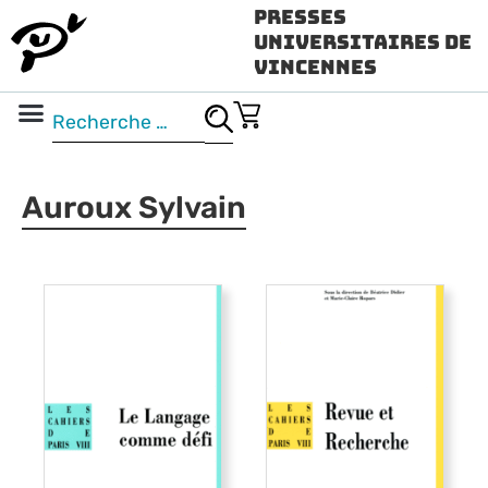
Presses
Universitaires de
Vincennes
Science ouverte
Vidéo & audio
Auroux Sylvain