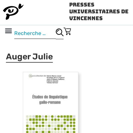
Presses
Universitaires de
Vincennes
Science ouverte
Vidéo & audio
Auger Julie