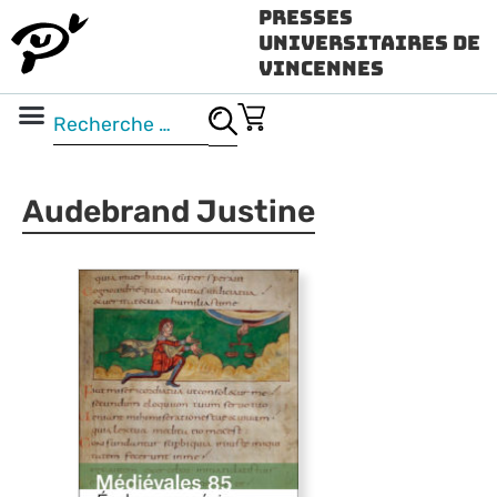
Presses
Universitaires de
Vincennes
Science ouverte
Vidéo & audio
Audebrand Justine