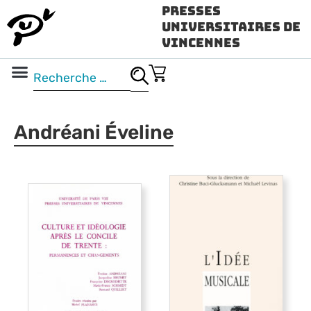
Presses
Universitaires de
Vincennes
Science ouverte
Vidéo & audio
Andréani Éveline