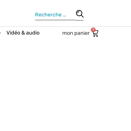
0
e
Vidéo & audio