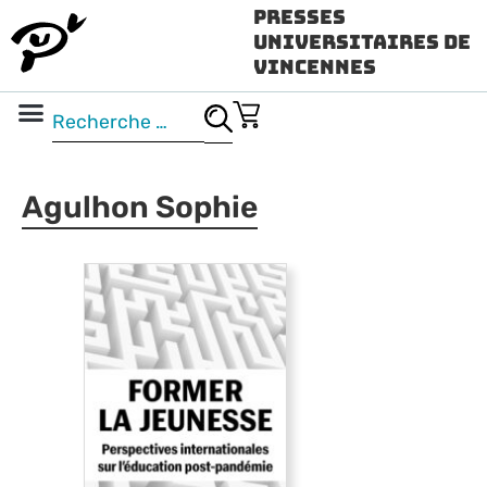
Presses
Universitaires de
Vincennes
Science ouverte
Vidéo & audio
Agulhon Sophie