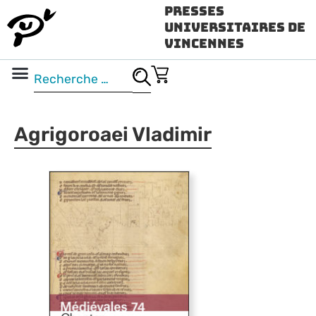
Presses
Universitaires de
Vincennes
Science ouverte
Vidéo & audio
Agrigoroaei Vladimir