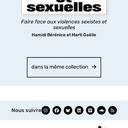
concernées, il ouvre des pistes concrètes pour
comprendre, prévenir et agir collectivement.
Faire face aux violences sexistes et
découvrir
sexuelles
Hamidi Bérénice et Marti Gaëlle
dans la même collection
Nous suivre