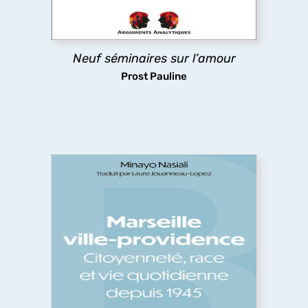
mythologie, le théâtre, la littérature.
découvrir
Neuf séminaires sur l’amour
Prost Pauline
Marseille ville-providence
L’histoire des liens entre citoyenneté et logement
à Marseille, par une historienne américaine. Un
regard acéré sur le post-colonial, les
redéfinitions du projet impérial français, les