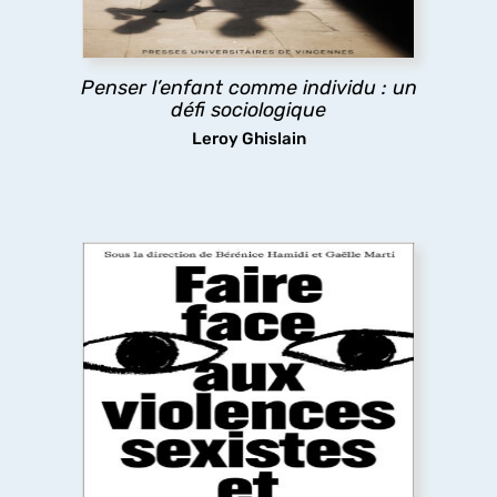
sociales ? La question est à la fois scientifique et
politique, donnant à penser sur la place des
enfants dans notre société.
Penser l’enfant comme individu : un
défi sociologique
découvrir
Leroy Ghislain
Faire face aux violences sexistes et
sexuelles
Un livre essentiel, à la fois témoignage et guide,
qui dévoile le continuum des violences sexistes
et sexuelles. En croisant les voix de
chercheur·es, expert·es, artistes et personnes