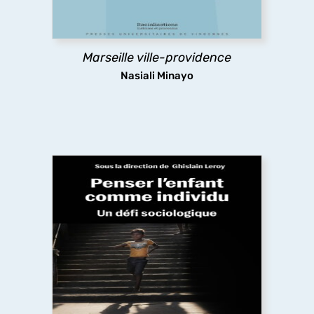
nouveaux modes de gestion de populations
racialisées.
Marseille ville-providence
découvrir
Nasiali Minayo
Penser l’enfant comme individu : un défi
sociologique
Pourquoi un ouvrage de sociologie mettant en
lien
« enfance(s) » et individualité ?
Comment penser à la fois l’enfant comme «
acteur », et comme marqué par les inégalités