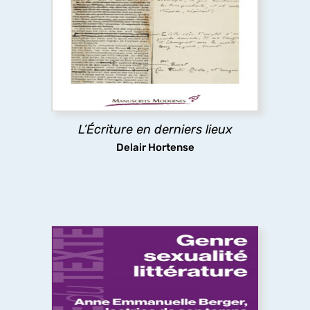
Pour certains auteurs, l’impression de l’ouvrage
relance l’écriture au lieu d’y mettre un terme. Cet
ouvrage réexamine l’histoire littéraire et les
Rougon-Macquart
à la lumière des épreuves
typographiques, où Zola révise littéralement le
texte de chaque roman à la dernière minute.
L’Écriture en derniers lieux
découvrir
Delair Hortense
Genre, sexualité, littérature