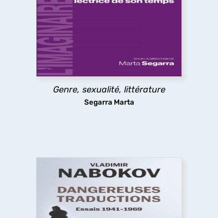
Théories féministes et queers, psychanalyse,
déconstruction, question décoloniale, politiques
de la traduction, pédagogies féministes. Les
essais ici réunis montrent comment, selon les
mots de Anne Emmanuelle Berger, « ce que la
littérature fait au genre, c'est défaire son ordre,
attenter à son unité et sa souveraineté ».
Genre, sexualité, littérature
découvrir
Segarra Marta
Dangereuses traductions