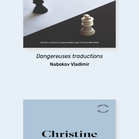
À partir de textes pour la plupart inédits en
français, cet ouvrage présente la pensée et les
pratiques de la traduction de Nabokov, leur
évolution dans le temps jusqu’à la défense
radicale du littéralisme, une position extrême et
dérangeante.
Dangereuses traductions
découvrir
Nabokov Vladimir
L’Écopoétique
L’écopoétique est une réponse à la question de
Sarah Kofman en 1983 : Comment s’en sortir ?