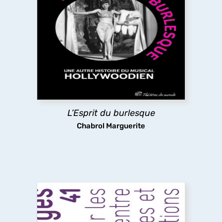
L’Esprit du burlesque
L’ouvrage revisite l’âge d’or du film musical
américain du XXe siècle en y cherchant l’héritage
du théâtre
burlesque
qui se trouve aux origines
du genre, mais que le cinéma a en partie effacé
pour privilégier sa dimension romantique.
découvrir
L’Esprit du burlesque
Chabrol Marguerite