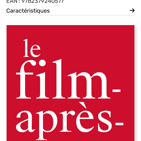
EAN : 9782379240577
Caractéristiques