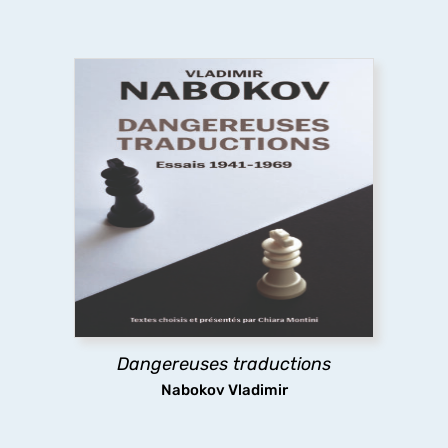
Dangereuses traductions
À partir de textes pour la plupart inédits en
français, cet ouvrage présente la pensée et les
pratiques de la traduction de Nabokov, leur
évolution dans le temps jusqu’à la défense
radicale du littéralisme, une position extrême et
dérangeante.
Dangereuses traductions
découvrir
Nabokov Vladimir