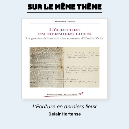
Sur le même thème
L’Écriture en derniers lieux
Pour certains auteurs, l’impression de l’ouvrage
relance l’écriture au lieu d’y mettre un terme. Cet
ouvrage réexamine l’histoire littéraire et les
Rougon-Macquart
à la lumière des épreuves
typographiques, où Zola révise littéralement le
texte de chaque roman à la dernière minute.
L’Écriture en derniers lieux
découvrir
Delair Hortense