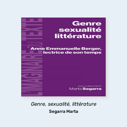
Genre, sexualité, littérature
Théories féministes et queers, psychanalyse,
déconstruction, question décoloniale, politiques
de la traduction, pédagogies féministes. Les
essais ici réunis montrent comment, selon les
mots de Anne Emmanuelle Berger, « ce que la
littérature fait au genre, c'est défaire son ordre,
attenter à son unité et sa souveraineté ».
Genre, sexualité, littérature
découvrir
Segarra Marta