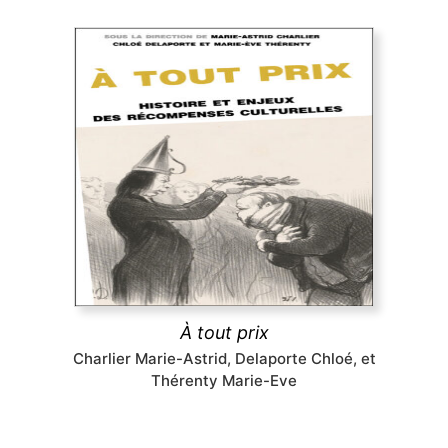
À tout prix
Premier livre à étudier les prix culturels, artistiques
et médiatiques de l’espace francophone dans leur
diversité (littérature, théâtre, cinéma, télévision,
musiques populaires, art contemporain, bande
dessinée, jeux vidéo), du XIX siècle à nos jours.
découvrir
À tout prix
Charlier Marie-Astrid, Delaporte Chloé, et
Thérenty Marie-Eve