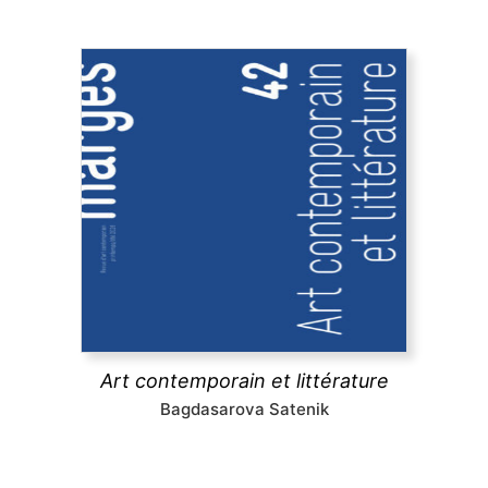
Art contemporain et littérature
Quelles sont les relations entre art contemporain et
littérature ? A travers des exemples allant des
emprunts littéraires à des œuvres plastiques
jusqu’à l’usage par l’art contemporain de textes
littéraires,
marges
explore les pratiques existantes.
découvrir
Art contemporain et littérature
Bagdasarova Satenik