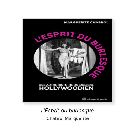
L’Esprit du burlesque
L’ouvrage revisite l’âge d’or du film musical
américain du XXe siècle en y cherchant l’héritage
du théâtre
burlesque
qui se trouve aux origines du
genre, mais que le cinéma a en partie effacé pour
privilégier sa dimension romantique.
découvrir
L’Esprit du burlesque
Chabrol Marguerite