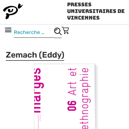
Presses
Universitaires de
Vincennes
Science ouverte
Vidéo & audio
Zemach (Eddy)