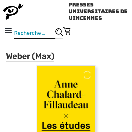
Presses
Universitaires de
Vincennes
Science ouverte
Vidéo & audio
Weber (Max)