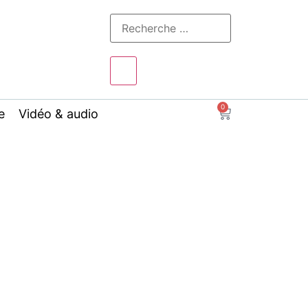
0
e
Vidéo & audio