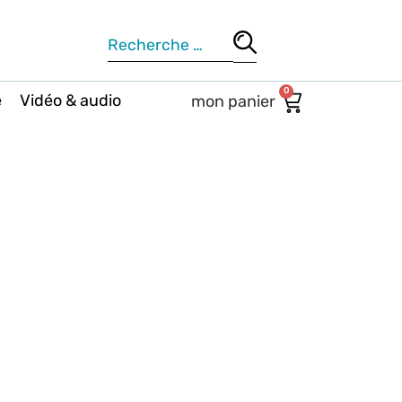
0
e
Vidéo & audio