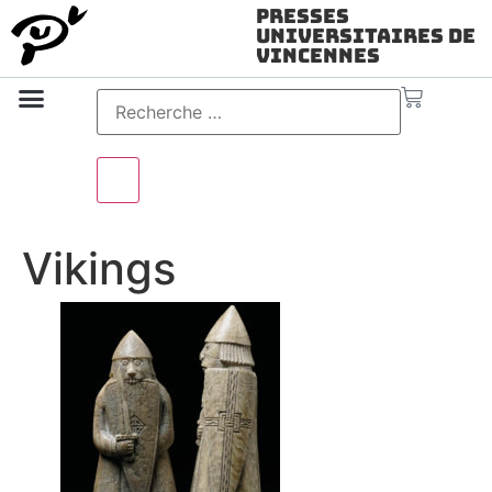
Presses
Universitaires de
Vincennes
Science ouverte
Vidéo & audio
Vikings