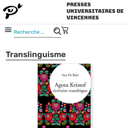
Presses
Universitaires de
Vincennes
Science ouverte
Vidéo & audio
Translinguisme