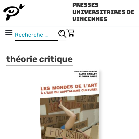
Presses
Universitaires de
Vincennes
Science ouverte
Vidéo & audio
théorie critique