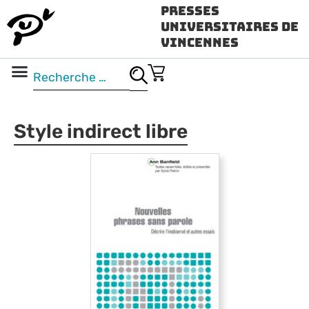
Presses
Universitaires de
Vincennes
Science ouverte
Vidéo & audio
Style indirect libre