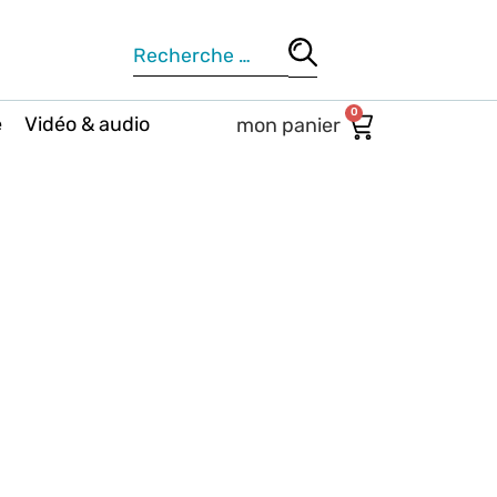
0
e
Vidéo & audio