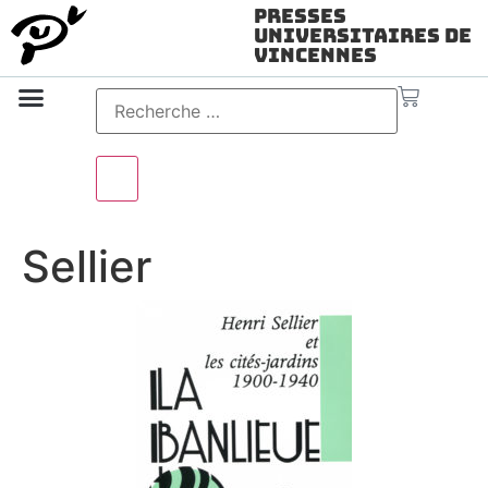
Presses
Universitaires de
Vincennes
Science ouverte
Vidéo & audio
Sellier