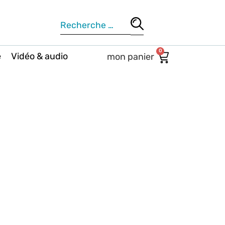
0
e
Vidéo & audio