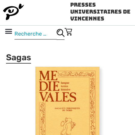
Presses
Universitaires de
Vincennes
Science ouverte
Vidéo & audio
Sagas