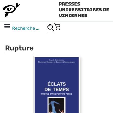
Presses
Universitaires de
Vincennes
Science ouverte
Vidéo & audio
Rupture