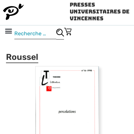
Presses
Universitaires de
Vincennes
Science ouverte
Vidéo & audio
Roussel