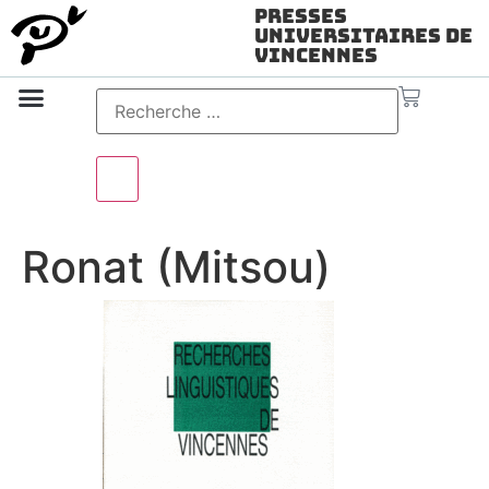
Presses
Universitaires de
Vincennes
Science ouverte
Vidéo & audio
Ronat (Mitsou)