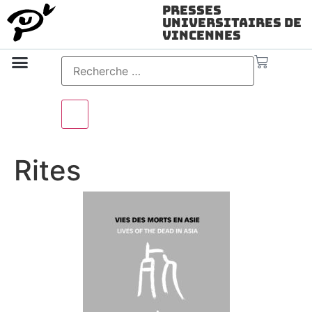
Presses
Universitaires de
Vincennes
Science ouverte
Vidéo & audio
Rites