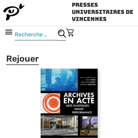
Presses
Universitaires de
Vincennes
Science ouverte
Vidéo & audio
Rejouer