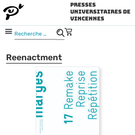
Presses
Universitaires de
Vincennes
Science ouverte
Vidéo & audio
Reenactment