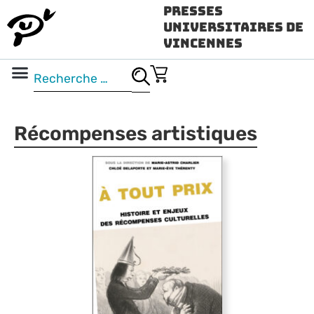
Presses
Universitaires de
Vincennes
Science ouverte
Vidéo & audio
Récompenses artistiques