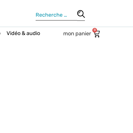
0
e
Vidéo & audio