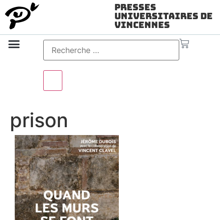
Presses
Universitaires de
Vincennes
Science ouverte
Vidéo & audio
prison