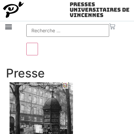
Presses
Universitaires de
Vincennes
Science ouverte
Vidéo & audio
Presse