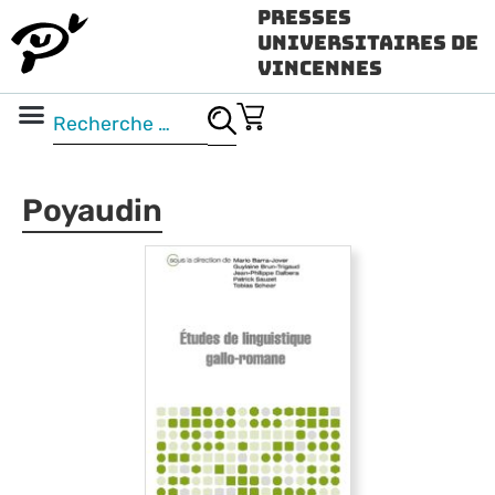
Presses
Universitaires de
Vincennes
Science ouverte
Vidéo & audio
Poyaudin