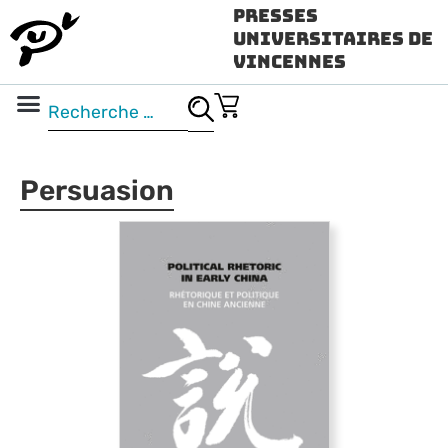
Presses
Universitaires de
Vincennes
Science ouverte
Vidéo & audio
Persuasion