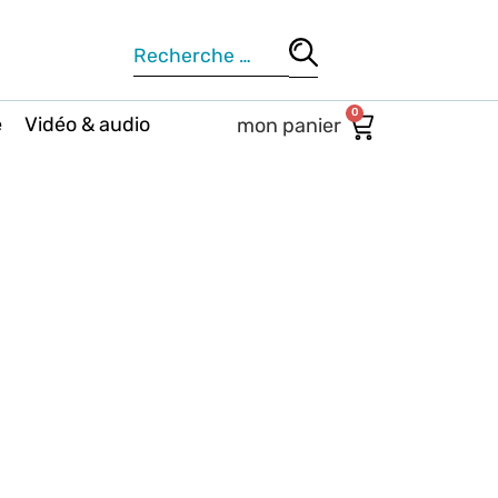
0
e
Vidéo & audio