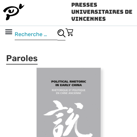
Presses
Universitaires de
Vincennes
Science ouverte
Vidéo & audio
Paroles