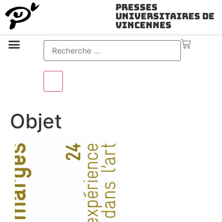
Presses
Universitaires de
Vincennes
Science ouverte
Vidéo & audio
Objet