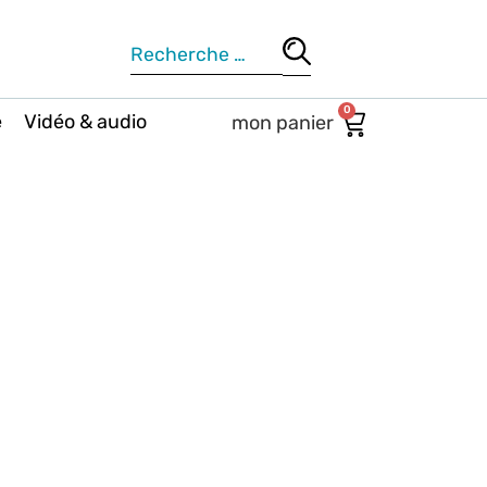
0
e
Vidéo & audio