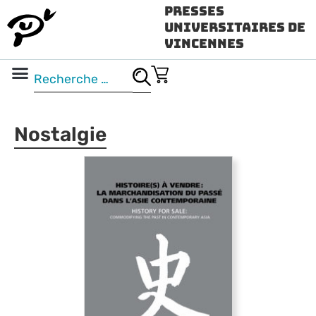
Presses
Universitaires de
Vincennes
Science ouverte
Vidéo & audio
Nostalgie