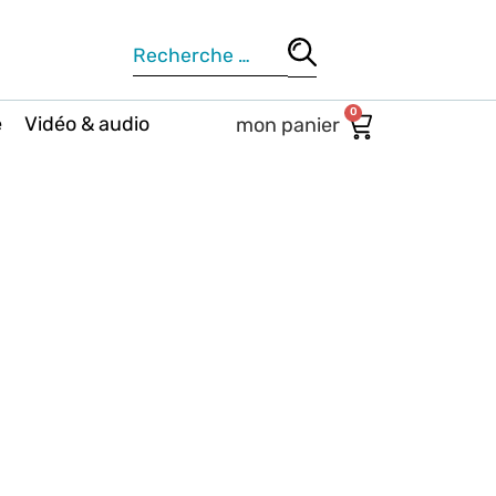
0
e
Vidéo & audio