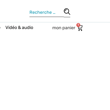
0
e
Vidéo & audio