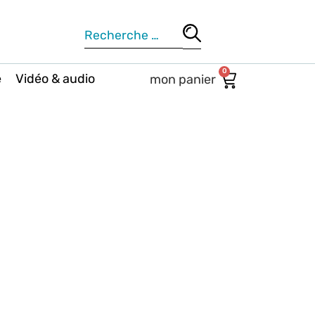
0
e
Vidéo & audio