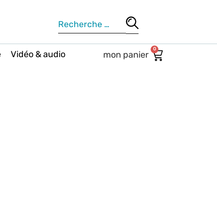
0
e
Vidéo & audio