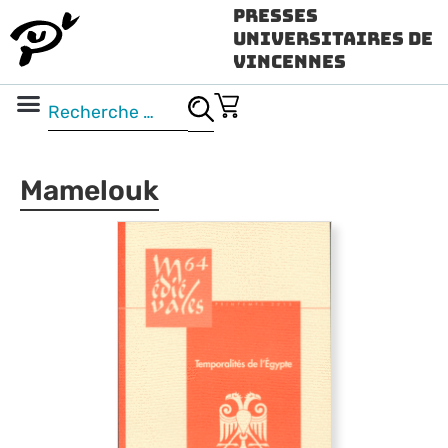
Presses
Universitaires de
Vincennes
Science ouverte
Vidéo & audio
Mamelouk