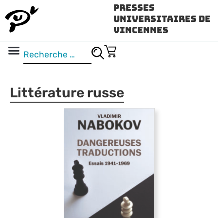
Presses
Universitaires de
Vincennes
Science ouverte
Vidéo & audio
Littérature russe