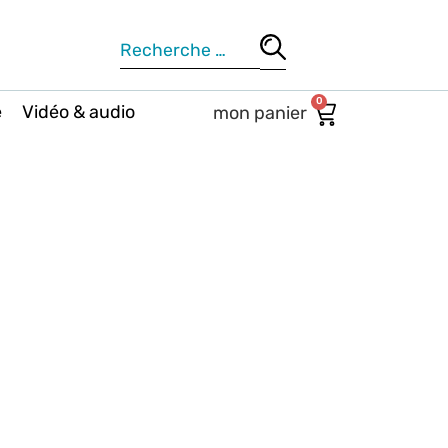
0
e
Vidéo & audio