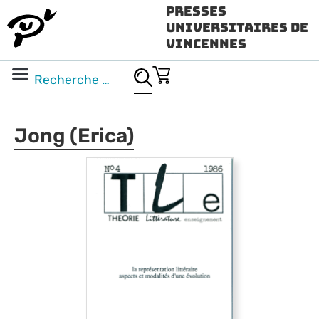
Presses
Universitaires de
Vincennes
Science ouverte
Vidéo & audio
Jong (Erica)