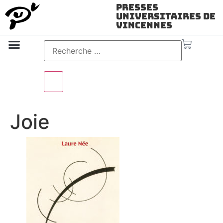
Presses
Universitaires de
Vincennes
Science ouverte
Vidéo & audio
Joie